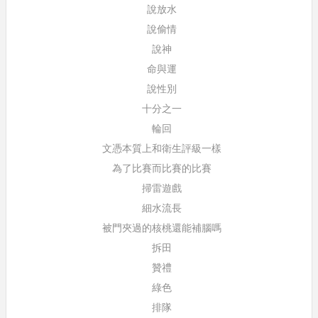
說放水
說偷情
說神
命與運
說性別
十分之一
輪回
文憑本質上和衛生評級一樣
為了比賽而比賽的比賽
掃雷遊戲
細水流長
被門夾過的核桃還能補腦嗎
拆田
贊禮
綠色
排隊