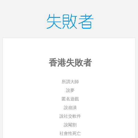
香港失敗者
所謂大師
說夢
匿名遊戲
說崩潰
說社交軟件
說閹割
社會性死亡